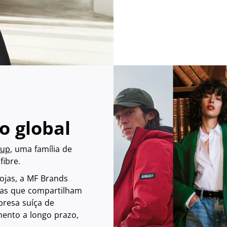
o global
oup
, uma família de
fibre.
ojas, a MF Brands
das que compartilham
presa suíça de
ento a longo prazo,