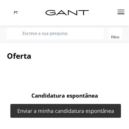
PT
Língua
Me
Filter
recherche
Escreva a sua pesquisa
Filtro
Oferta
Candidatura espontânea
Enviar a minha candidatura espontânea