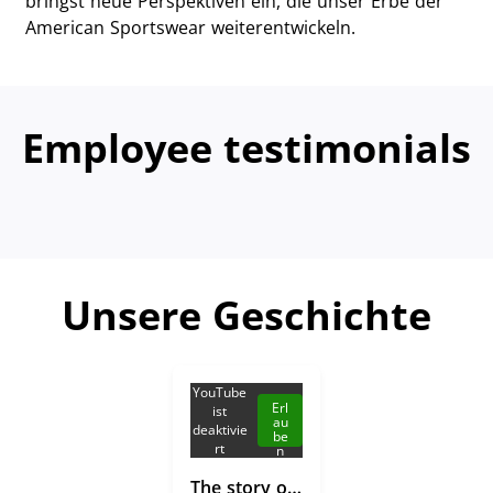
bringst neue Perspektiven ein, die unser Erbe der
American Sportswear weiterentwickeln.
Employee testimonials
Unsere Geschichte
YouTube
Erl
ist
au
deaktivie
be
rt
n
The story of Gant