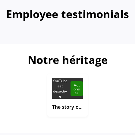
Employee testimonials
Notre héritage
YouTube
Aut
est
oris
désactiv
er
é
The story of Gant